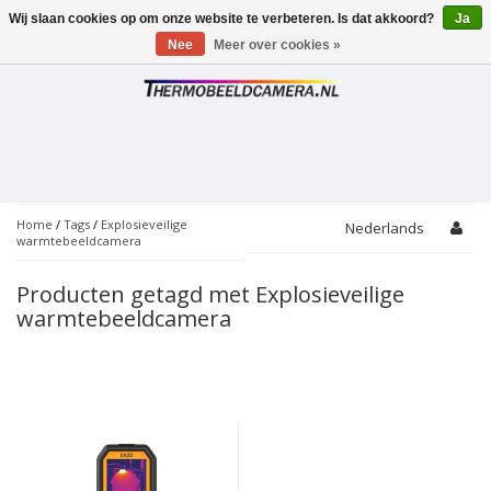
Wij slaan cookies op om onze website te verbeteren. Is dat akkoord?
Ja
Toggle
navigation
Nee
Meer over cookies »
Home
/
Tags
/
Explosieveilige
Nederlands
warmtebeeldcamera
Producten getagd met Explosieveilige
warmtebeeldcamera