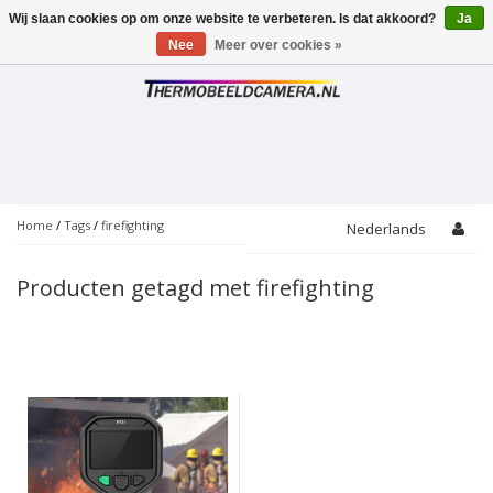
Wij slaan cookies op om onze website te verbeteren. Is dat akkoord?
Ja
Toggle
navigation
Nee
Meer over cookies »
Home
/
Tags
/
firefighting
Nederlands
Producten getagd met firefighting