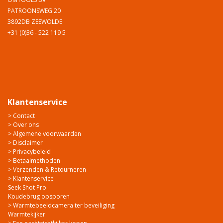
PATROONSWEG 20
3892DB ZEEWOLDE
+31 (0)36 - 522 119 5
Klantenservice
> Contact
> Over ons
> Algemene voorwaarden
> Disclaimer
> Privacybeleid
> Betaalmethoden
> Verzenden & Retourneren
> Klantenservice
Seek Shot Pro
Koudebrug opsporen
> Warmtebeeldcamera ter beveiliging
Warmtekijker