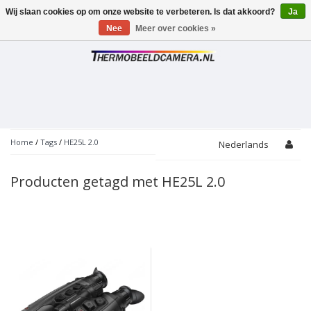
Wij slaan cookies op om onze website te verbeteren. Is dat akkoord?
Ja
Toggle
navigation
Nee
Meer over cookies »
Home
/
Tags
/
HE25L 2.0
Nederlands
Producten getagd met HE25L 2.0