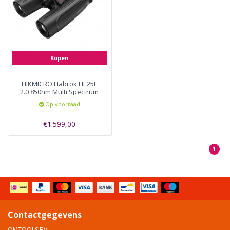
Kopen
HIKMICRO Habrok HE25L
2.0 850nm Multi Spectrum
Binocular
Op voorraad
€1.599,00
1
Contactgegevens
OMTOOLS BV