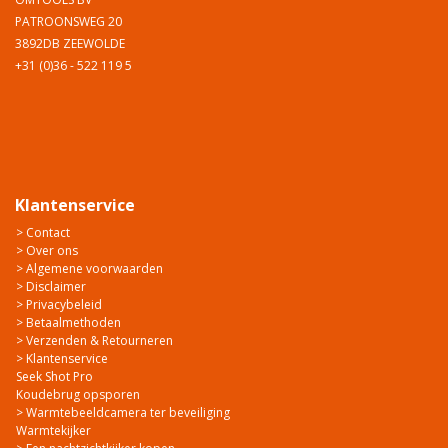
PATROONSWEG 20
3892DB ZEEWOLDE
+31 (0)36 - 522 119 5
Klantenservice
> Contact
> Over ons
> Algemene voorwaarden
> Disclaimer
> Privacybeleid
> Betaalmethoden
> Verzenden & Retourneren
> Klantenservice
Seek Shot Pro
Koudebrug opsporen
> Warmtebeeldcamera ter beveiliging
Warmtekijker