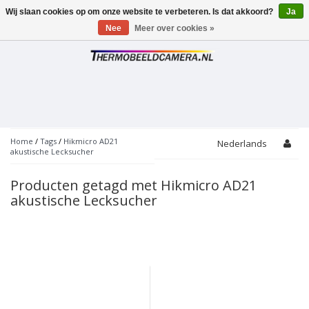
Wij slaan cookies op om onze website te verbeteren. Is dat akkoord?
Ja
Toggle
navigation
Nee
Meer over cookies »
Home
/
Tags
/
Hikmicro AD21
Nederlands
akustische Lecksucher
Producten getagd met Hikmicro AD21
akustische Lecksucher