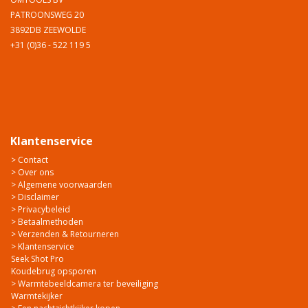
PATROONSWEG 20
3892DB ZEEWOLDE
+31 (0)36 - 522 119 5
Klantenservice
> Contact
> Over ons
> Algemene voorwaarden
> Disclaimer
> Privacybeleid
> Betaalmethoden
> Verzenden & Retourneren
> Klantenservice
Seek Shot Pro
Koudebrug opsporen
> Warmtebeeldcamera ter beveiliging
Warmtekijker