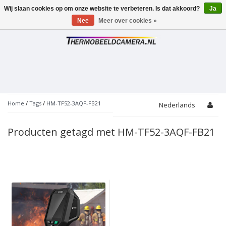
Wij slaan cookies op om onze website te verbeteren. Is dat akkoord?
Ja
Toggle
navigation
Nee
Meer over cookies »
Home
/
Tags
/
HM-TF52-3AQF-FB21
Nederlands
Producten getagd met HM-TF52-3AQF-FB21