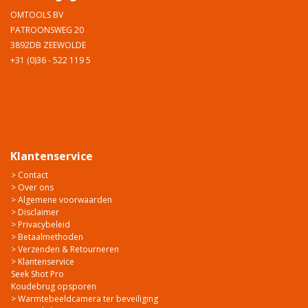
OMTOOLS BV
PATROONSWEG 20
3892DB ZEEWOLDE
+31 (0)36 - 522 119 5
Klantenservice
> Contact
> Over ons
> Algemene voorwaarden
> Disclaimer
> Privacybeleid
> Betaalmethoden
> Verzenden & Retourneren
> Klantenservice
Seek Shot Pro
Koudebrug opsporen
> Warmtebeeldcamera ter beveiliging