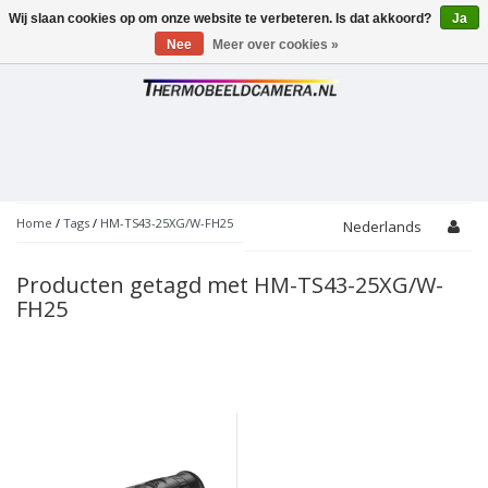
Wij slaan cookies op om onze website te verbeteren. Is dat akkoord?
Ja
Toggle
navigation
Nee
Meer over cookies »
Home
/
Tags
/
HM-TS43-25XG/W-FH25
Nederlands
Producten getagd met HM-TS43-25XG/W-
FH25