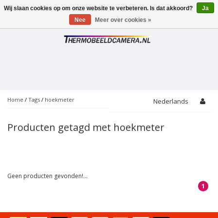
Wij slaan cookies op om onze website te verbeteren. Is dat akkoord?
Ja
Toggle
navigation
Nee
Meer over cookies »
Home
/
Tags
/
hoekmeter
Nederlands
Producten getagd met hoekmeter
Geen producten gevonden!...
1