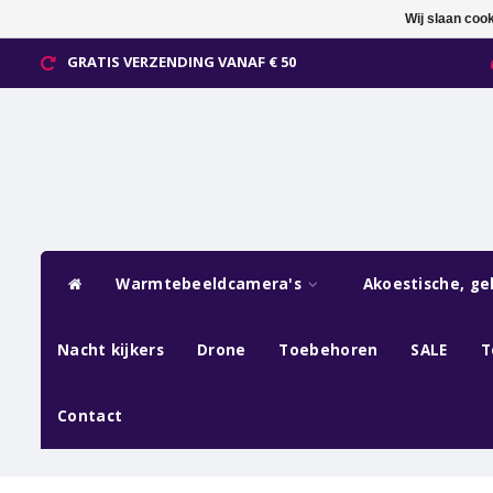
Wij slaan coo
GRATIS VERZENDING VANAF € 50
Warmtebeeldcamera's
Akoestische, ge
Nacht kijkers
Drone
Toebehoren
SALE
T
Contact