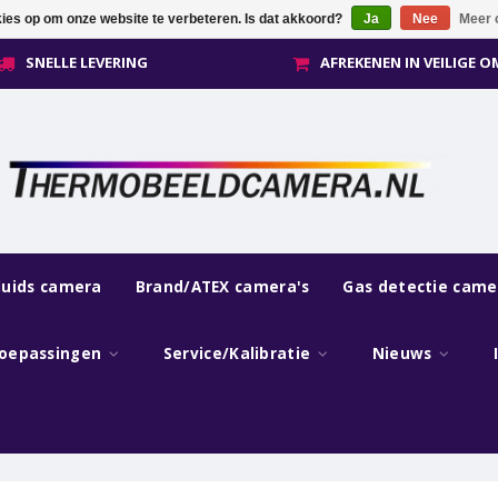
kies op om onze website te verbeteren. Is dat akkoord?
Ja
Nee
Meer 
SNELLE LEVERING
AFREKENEN IN VEILIGE 
luids camera
Brand/ATEX camera's
Gas detectie came
oepassingen
Service/Kalibratie
Nieuws