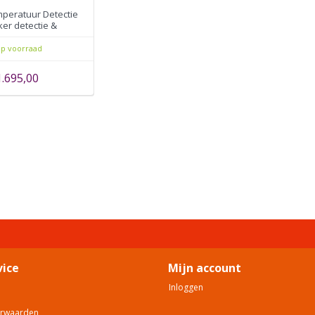
mperatuur Detectie
er detectie &
rkennings systeem
p voorraad
1.695,00
vice
Mijn account
Inloggen
orwaarden