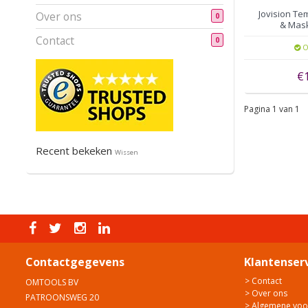
Jovision Te
Over ons
0
& Mask
gezichtshe
Contact
0
O
€
Pagina 1 van 1
Recent bekeken
Wissen
Contactgegevens
Klantenser
> Contact
OMTOOLS BV
> Over ons
PATROONSWEG 20
> Algemene vo