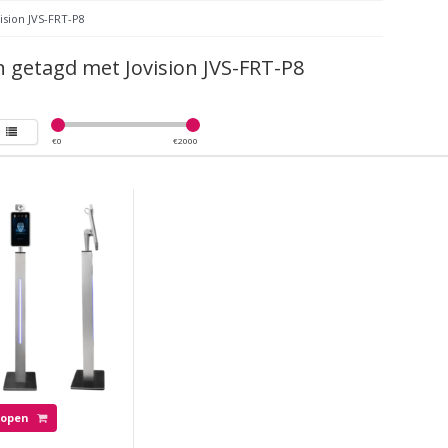
ision JVS-FRT-P8
 getagd met Jovision JVS-FRT-P8
€
0
€
2000
Kopen