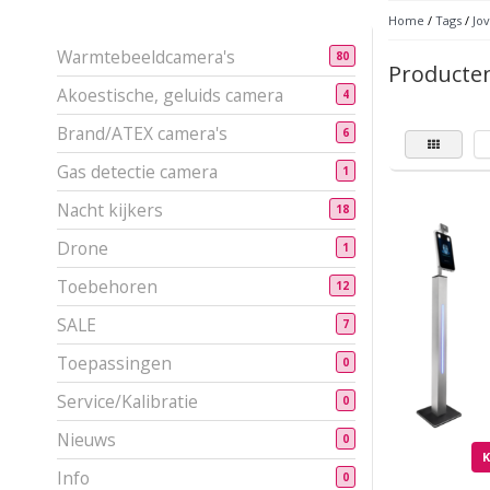
Home
/
Tags
/
Jov
Warmtebeeldcamera's
80
Producten
Akoestische, geluids camera
4
Brand/ATEX camera's
6
Gas detectie camera
1
Nacht kijkers
18
Drone
1
Toebehoren
12
SALE
7
Toepassingen
0
Service/Kalibratie
0
Nieuws
0
Info
0