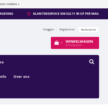
over cookies »
OMGEVING
KLANTENSERVICE 036 522 11 95 OF PER MAIL
Inloggen
|
Registreren
Nederlands
WINKELWAGEN
0
Producten
ra
Info
Over ons