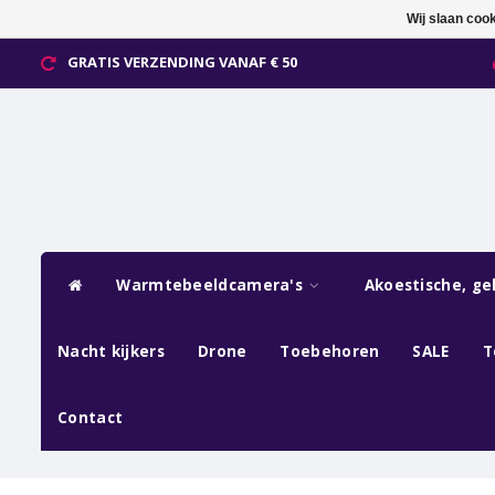
Wij slaan coo
GRATIS VERZENDING VANAF € 50
Warmtebeeldcamera's
Akoestische, ge
Nacht kijkers
Drone
Toebehoren
SALE
T
Contact