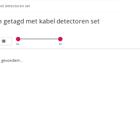
bel detectoren set
 getagd met kabel detectoren set
€
0
€
5
gevonden!...