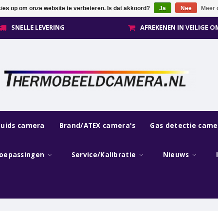
kies op om onze website te verbeteren. Is dat akkoord?
Ja
Nee
Meer 
SNELLE LEVERING
AFREKENEN IN VEILIGE 
luids camera
Brand/ATEX camera's
Gas detectie came
oepassingen
Service/Kalibratie
Nieuws