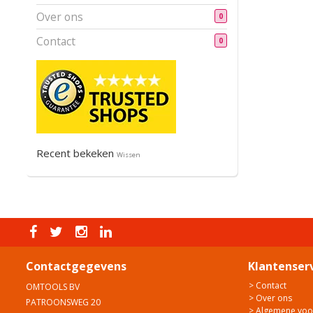
Over ons
0
Contact
0
Recent bekeken
Wissen
Contactgegevens
Klantenser
> Contact
OMTOOLS BV
> Over ons
PATROONSWEG 20
> Algemene vo