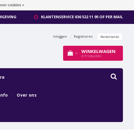
over cookies »
OMGEVING
KLANTENSERVICE 036 522 11 95 OF PER MAIL
Inloggen
|
Registreren
Nederlands
WINKELWAGEN
0
Producten
ra
Info
Over ons