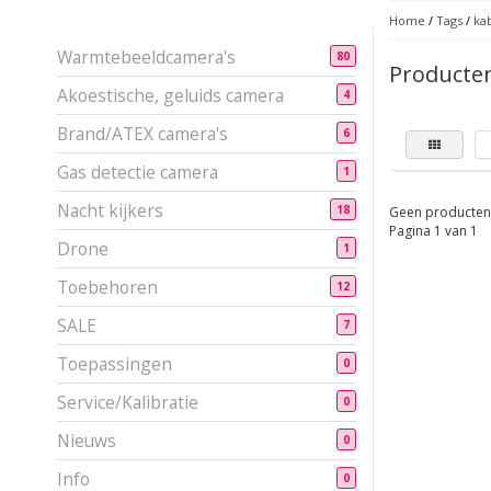
Home
/
Tags
/
ka
Warmtebeeldcamera's
80
Producten
Akoestische, geluids camera
4
Brand/ATEX camera's
6
Gas detectie camera
1
Nacht kijkers
18
Geen producten 
Pagina 1 van 1
Drone
1
Toebehoren
12
SALE
7
Toepassingen
0
Service/Kalibratie
0
Nieuws
0
Info
0