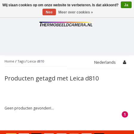
Wij slaan cookies op om onze website te verbeteren. Is dat akkoord?
Ja
Toggle
navigation
Nee
Meer over cookies »
Home
/
Tags
/
Leica d810
Nederlands
Producten getagd met Leica d810
Geen producten gevonden!...
1