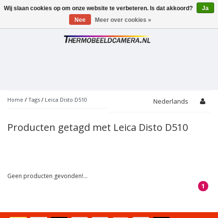
Wij slaan cookies op om onze website te verbeteren. Is dat akkoord?
Ja
Toggle
navigation
Nee
Meer over cookies »
Home
/
Tags
/
Leica Disto D510
Nederlands
Producten getagd met Leica Disto D510
Geen producten gevonden!...
1