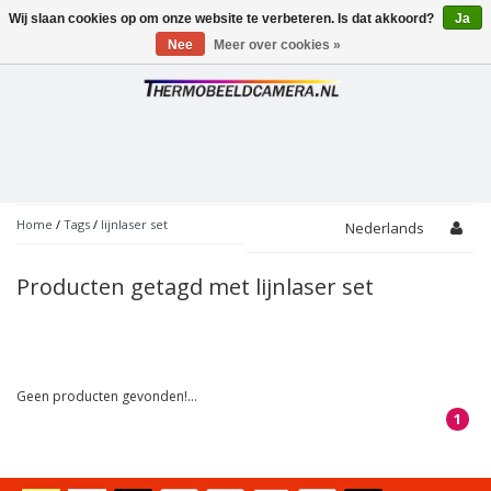
Wij slaan cookies op om onze website te verbeteren. Is dat akkoord?
Ja
Toggle
navigation
Nee
Meer over cookies »
Home
/
Tags
/
lijnlaser set
Nederlands
Producten getagd met lijnlaser set
Geen producten gevonden!...
1