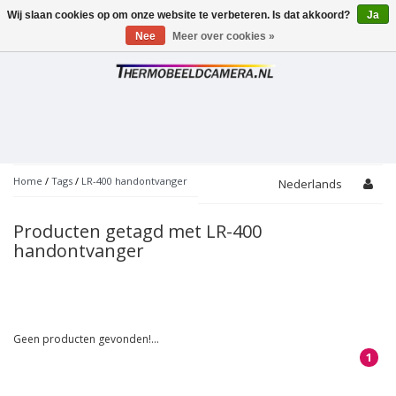
Wij slaan cookies op om onze website te verbeteren. Is dat akkoord?
Ja
Toggle
navigation
Nee
Meer over cookies »
Home
/
Tags
/
LR-400 handontvanger
Nederlands
Producten getagd met LR-400
handontvanger
Geen producten gevonden!...
1