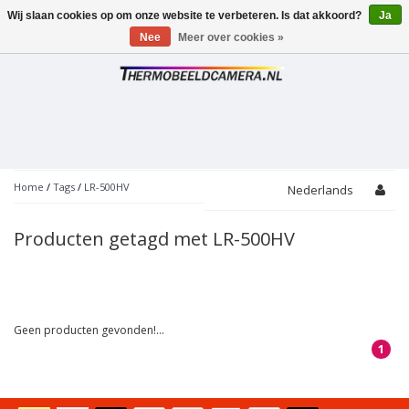
Wij slaan cookies op om onze website te verbeteren. Is dat akkoord?
Ja
Toggle
navigation
Nee
Meer over cookies »
Home
/
Tags
/
LR-500HV
Nederlands
Producten getagd met LR-500HV
Geen producten gevonden!...
1