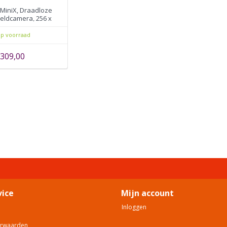
MiniX, Draadloze
ldcamera, 256 x
40mK, 25Hz, 37.2° ×
50.0°
p voorraad
309,00
vice
Mijn account
Inloggen
orwaarden