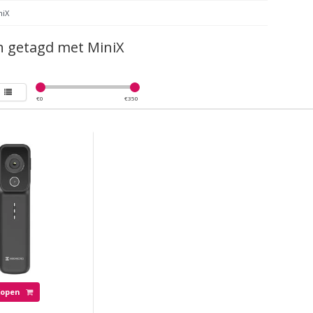
niX
n getagd met MiniX
€
0
€
350
Kopen