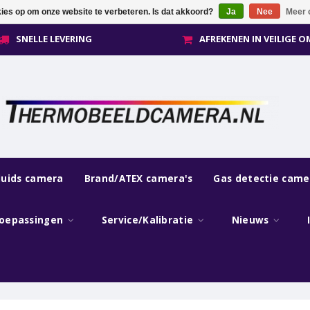
kies op om onze website te verbeteren. Is dat akkoord?
Ja
Nee
Meer 
SNELLE LEVERING
AFREKENEN IN VEILIGE 
luids camera
Brand/ATEX camera's
Gas detectie came
oepassingen
Service/Kalibratie
Nieuws