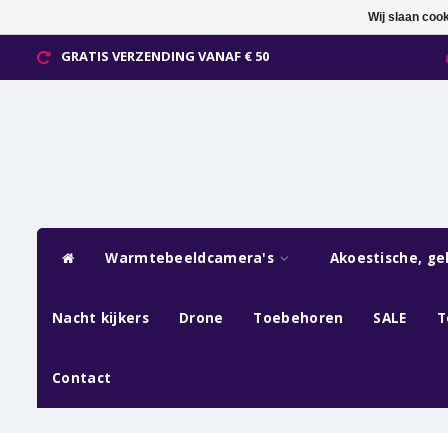
Wij slaan coo
GRATIS VERZENDING VANAF € 50
Warmtebeeldcamera's
Akoestische, ge
Nacht kijkers
Drone
Toebehoren
SALE
T
Contact