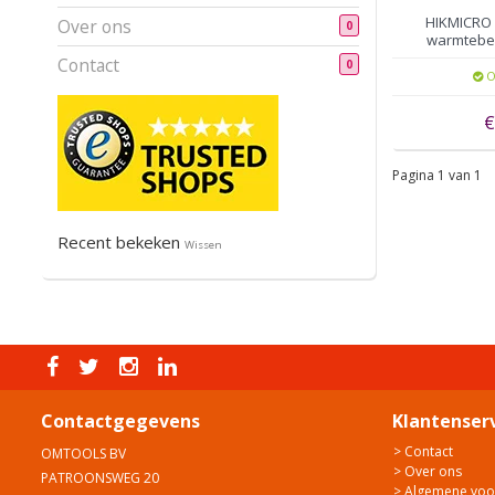
HIKMICRO 
Over ons
0
warmtebee
192 pixels, 
Contact
0
O
€
Pagina 1 van 1
Recent bekeken
Wissen
Contactgegevens
Klantenser
> Contact
OMTOOLS BV
> Over ons
PATROONSWEG 20
> Algemene vo