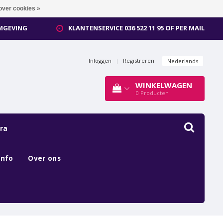
over cookies »
OMGEVING
KLANTENSERVICE 036 522 11 95 OF PER MAIL
Inloggen
|
Registreren
Nederlands
WINKELWAGEN
0
Producten
ra
Info
Over ons