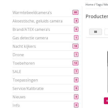
Home
/
Tags
/
Mi
Warmtebeeldcamera's
80
Producte
Akoestische, geluids camera
4
Brand/ATEX camera's
6
Gas detectie camera
1
Nacht kijkers
18
Drone
1
Toebehoren
12
SALE
7
Toepassingen
0
Service/Kalibratie
0
Nieuws
0
Info
0