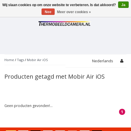
Wij slaan cookies op om onze website te verbeteren. Is dat akkoord?
Ja
Toggle
navigation
Nee
Meer over cookies »
Home
/
Tags
/
Mobir Air iOS
Nederlands
Producten getagd met Mobir Air iOS
Geen producten gevonden!...
1