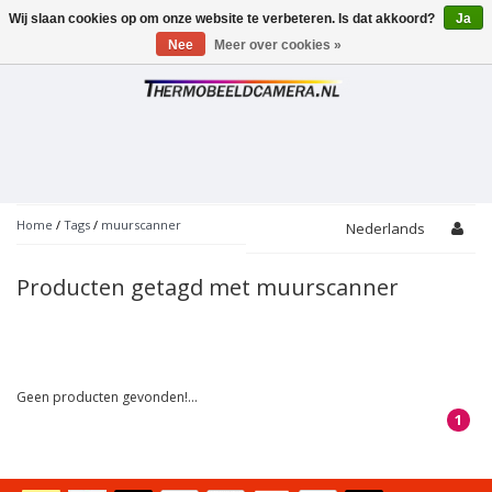
Wij slaan cookies op om onze website te verbeteren. Is dat akkoord?
Ja
Toggle
navigation
Nee
Meer over cookies »
Home
/
Tags
/
muurscanner
Nederlands
Producten getagd met muurscanner
Geen producten gevonden!...
1