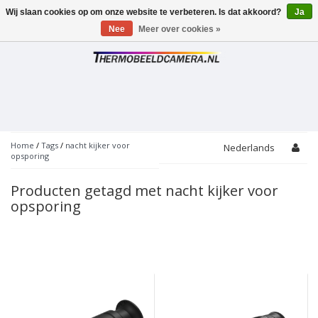
Wij slaan cookies op om onze website te verbeteren. Is dat akkoord?
Ja
Toggle
navigation
Nee
Meer over cookies »
Home
/
Tags
/
nacht kijker voor
Nederlands
opsporing
Producten getagd met nacht kijker voor
opsporing