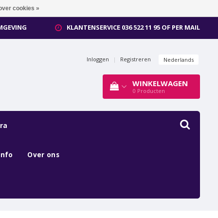
over cookies »
OMGEVING
KLANTENSERVICE 036 522 11 95 OF PER MAIL
Inloggen
|
Registreren
Nederlands
WINKELWAGEN
0
Producten
ra
Info
Over ons