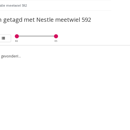
stle meetwiel 592
 getagd met Nestle meetwiel 592
€
0
€
5
gevonden!...