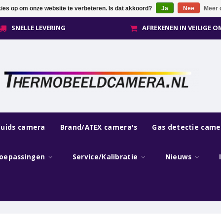
kies op om onze website te verbeteren. Is dat akkoord?
Ja
Nee
Meer 
SNELLE LEVERING
AFREKENEN IN VEILIGE 
luids camera
Brand/ATEX camera's
Gas detectie came
oepassingen
Service/Kalibratie
Nieuws