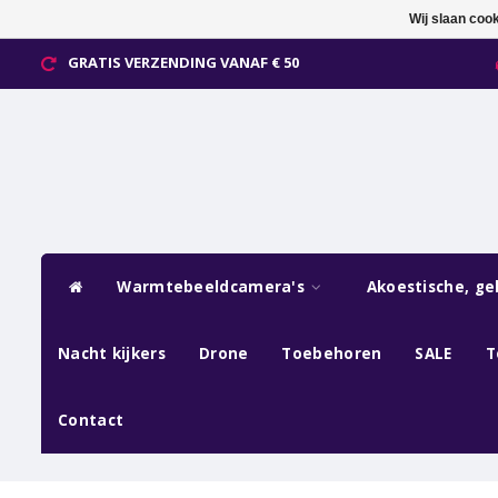
Wij slaan coo
GRATIS VERZENDING VANAF € 50
Warmtebeeldcamera's
Akoestische, ge
Nacht kijkers
Drone
Toebehoren
SALE
T
Contact