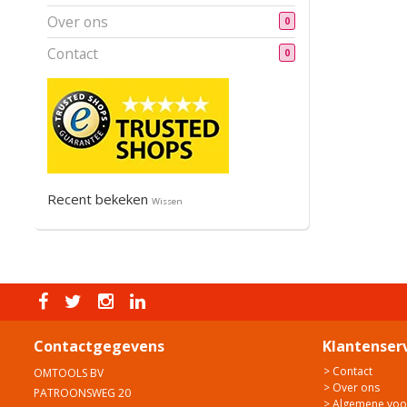
Over ons
0
Contact
0
Recent bekeken
Wissen
Contactgegevens
Klantenser
> Contact
OMTOOLS BV
> Over ons
PATROONSWEG 20
> Algemene vo