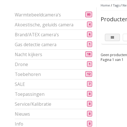
Home
/
Tags
/
Ne
Warmtebeeldcamera's
80
Producten
Akoestische, geluids camera
4
Brand/ATEX camera's
6
Gas detectie camera
1
Nacht kijkers
18
Geen producten 
Pagina 1 van 1
Drone
1
Toebehoren
12
SALE
7
Toepassingen
0
Service/Kalibratie
0
Nieuws
0
Info
0