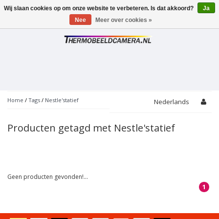
Wij slaan cookies op om onze website te verbeteren. Is dat akkoord?
Ja
Toggle
navigation
Nee
Meer over cookies »
Home
/
Tags
/
Nestle'statief
Nederlands
Producten getagd met Nestle'statief
Geen producten gevonden!...
1