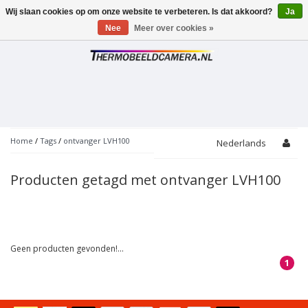
Wij slaan cookies op om onze website te verbeteren. Is dat akkoord?
Ja
Toggle
navigation
Nee
Meer over cookies »
Home
/
Tags
/
ontvanger LVH100
Nederlands
Producten getagd met ontvanger LVH100
Geen producten gevonden!...
1