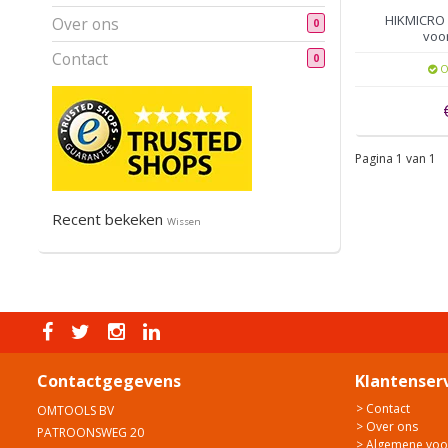
HIKMICRO 
Over ons
0
voo
warmt
Contact
0
O
Pagina 1 van 1
Recent bekeken
Wissen
Contactgegevens
Klantenser
> Contact
OMTOOLS BV
> Over ons
PATROONSWEG 20
> Algemene vo