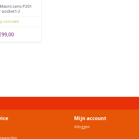
Macro Lens P201
r pocket1-2
ebeeldcamera
p voorraad
€99,00
vice
Mijn account
Inloggen
orwaarden