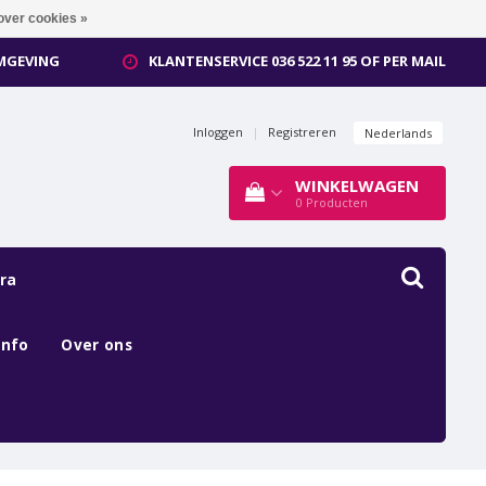
over cookies »
OMGEVING
KLANTENSERVICE 036 522 11 95 OF PER MAIL
Inloggen
|
Registreren
Nederlands
WINKELWAGEN
0
Producten
ra
Info
Over ons