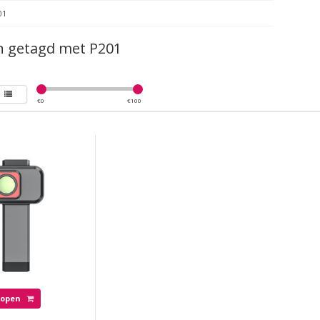
01
n getagd met P201
€
0
€
100
Kopen