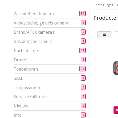
Home
/
Tags
/
P2
Warmtebeeldcamera's
80
Producte
Akoestische, geluids camera
4
Brand/ATEX camera's
6
Gas detectie camera
1
Nacht kijkers
18
Drone
1
Toebehoren
12
SALE
7
Toepassingen
0
Service/Kalibratie
0
Nieuws
0
Info
0