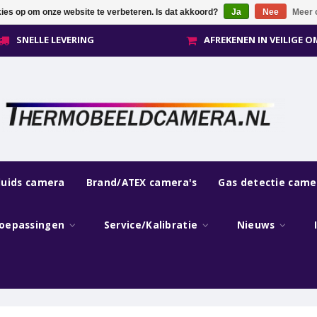
kies op om onze website te verbeteren. Is dat akkoord?
Ja
Nee
Meer 
SNELLE LEVERING
AFREKENEN IN VEILIGE 
luids camera
Brand/ATEX camera's
Gas detectie came
oepassingen
Service/Kalibratie
Nieuws