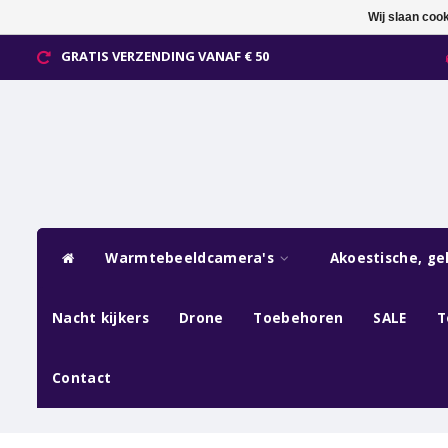
Wij slaan coo
GRATIS VERZENDING VANAF € 50
Warmtebeeldcamera's
Akoestische, ge
Nacht kijkers
Drone
Toebehoren
SALE
T
Contact