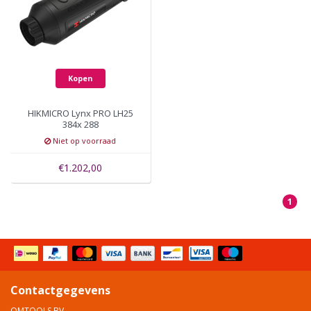
Kopen
HIKMICRO Lynx PRO LH25
384x 288
Niet op voorraad
€1.202,00
1
Contactgegevens
OMTOOLS BV