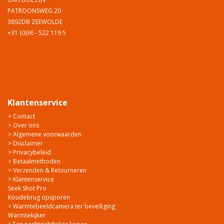
PATROONSWEG 20
3892DB ZEEWOLDE
+31 (0)36 - 522 119 5
Klantenservice
> Contact
> Over ons
> Algemene voorwaarden
> Disclaimer
> Privacybeleid
> Betaalmethoden
> Verzenden & Retourneren
> Klantenservice
Seek Shot Pro
Koudebrug opsporen
> Warmtebeeldcamera ter beveiliging
Warmtekijker