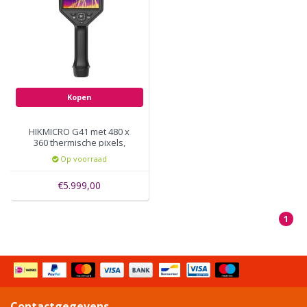
Kopen
HIKMICRO G41 met 480 x
360 thermische pixels,
50Hz, WiFi, GPS
Op voorraad
€5.999,00
1
Contactgegevens