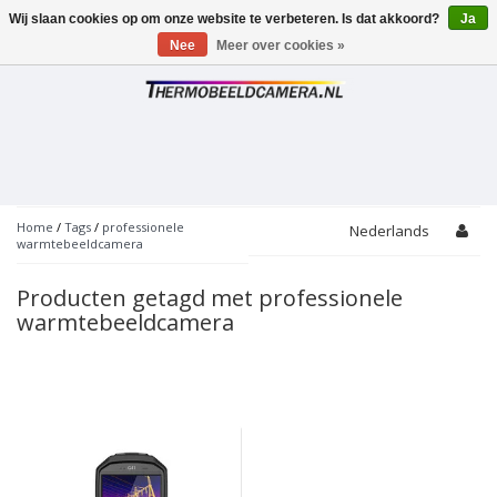
Wij slaan cookies op om onze website te verbeteren. Is dat akkoord?
Ja
Toggle
navigation
Nee
Meer over cookies »
Home
/
Tags
/
professionele
Nederlands
warmtebeeldcamera
Producten getagd met professionele
warmtebeeldcamera