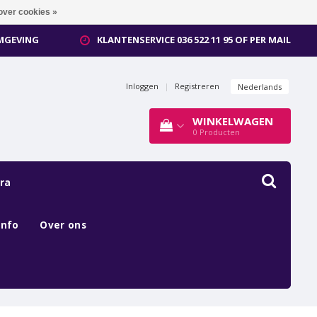
over cookies »
OMGEVING
KLANTENSERVICE 036 522 11 95 OF PER MAIL
Inloggen
|
Registreren
Nederlands
WINKELWAGEN
0
Producten
ra
Info
Over ons