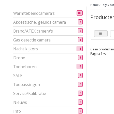
Home
/
Tags
/
rot
Warmtebeeldcamera's
80
Producten
Akoestische, geluids camera
4
Brand/ATEX camera's
6
Gas detectie camera
1
Nacht kijkers
18
Geen producten 
Pagina 1 van 1
Drone
1
Toebehoren
12
SALE
7
Toepassingen
0
Service/Kalibratie
0
Nieuws
0
Info
0