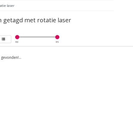
atie laser
 getagd met rotatie laser
€
0
€
5
gevonden!...