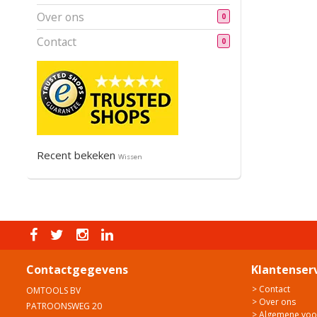
Over ons
0
Contact
0
Recent bekeken
Wissen
Contactgegevens
Klantenser
> Contact
OMTOOLS BV
> Over ons
PATROONSWEG 20
> Algemene vo