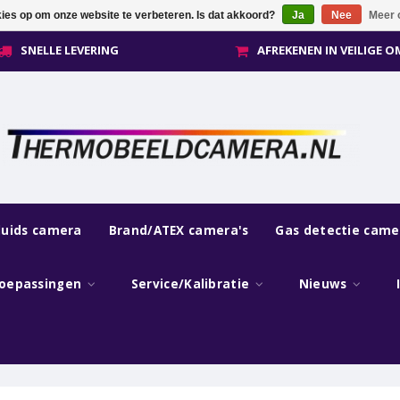
kies op om onze website te verbeteren. Is dat akkoord?
Ja
Nee
Meer 
SNELLE LEVERING
AFREKENEN IN VEILIGE 
luids camera
Brand/ATEX camera's
Gas detectie came
oepassingen
Service/Kalibratie
Nieuws