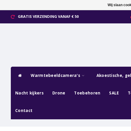
Wij slaan coo
GRATIS VERZENDING VANAF € 50
Warmtebeeldcamera's
Akoestische, ge
Nacht kijkers
Drone
Toebehoren
SALE
T
Contact