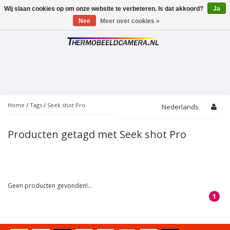
Wij slaan cookies op om onze website te verbeteren. Is dat akkoord?
Ja
Toggle
navigation
Nee
Meer over cookies »
Home
/
Tags
/
Seek shot Pro
Nederlands
Producten getagd met Seek shot Pro
Geen producten gevonden!...
1