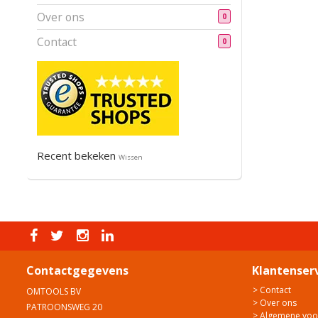
Over ons
0
Contact
0
Recent bekeken
Wissen
Contactgegevens
Klantenser
> Contact
OMTOOLS BV
> Over ons
PATROONSWEG 20
> Algemene vo