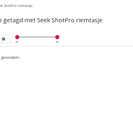
ek ShotPro riemtasje
 getagd met Seek ShotPro riemtasje
€
0
€
5
gevonden!...