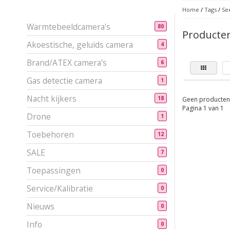
Home
/
Tags
/
Se
Warmtebeeldcamera's
80
Producten
Akoestische, geluids camera
4
Brand/ATEX camera's
6
Gas detectie camera
1
Nacht kijkers
18
Geen producten 
Pagina 1 van 1
Drone
1
Toebehoren
12
SALE
7
Toepassingen
0
Service/Kalibratie
0
Nieuws
0
Info
0