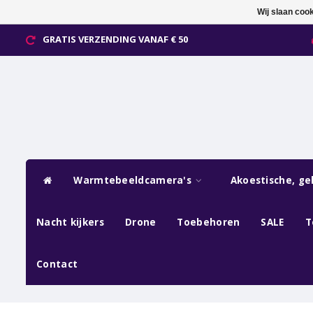
Wij slaan coo
GRATIS VERZENDING VANAF € 50
Warmtebeeldcamera's
Akoestische, ge
Nacht kijkers
Drone
Toebehoren
SALE
T
Contact