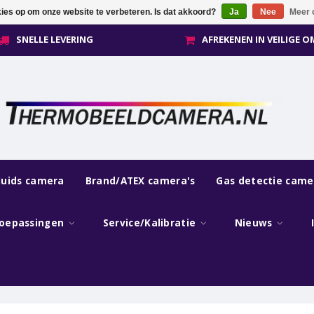
kies op om onze website te verbeteren. Is dat akkoord?
Ja
Nee
Meer 
SNELLE LEVERING
AFREKENEN IN VEILIGE 
luids camera
Brand/ATEX camera's
Gas detectie came
oepassingen
Service/Kalibratie
Nieuws