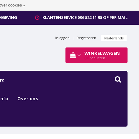
over cookies »
OMGEVING
KLANTENSERVICE 036 522 11 95 OF PER MAIL
Inloggen
|
Registreren
Nederlands
WINKELWAGEN
0
Producten
ra
Info
Over ons