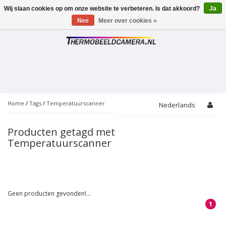
Wij slaan cookies op om onze website te verbeteren. Is dat akkoord?
Ja
Toggle
navigation
Nee
Meer over cookies »
Home
/
Tags
/
Temperatuurscanner
Nederlands
Producten getagd met
Temperatuurscanner
Geen producten gevonden!...
1