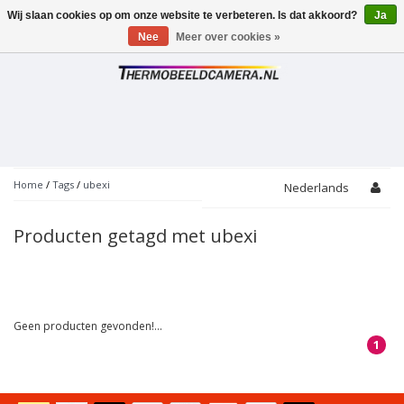
Wij slaan cookies op om onze website te verbeteren. Is dat akkoord?
Ja
Toggle
navigation
Nee
Meer over cookies »
Home
/
Tags
/
ubexi
Nederlands
Producten getagd met ubexi
Geen producten gevonden!...
1