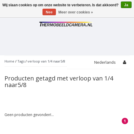
Wij slaan cookies op om onze website te verbeteren. Is dat akkoord?
Ja
Toggle
navigation
Nee
Meer over cookies »
Home
/
Tags
/
verloop van 1/4 naar5/8
Nederlands
Producten getagd met verloop van 1/4
naar5/8
Geen producten gevonden!...
1