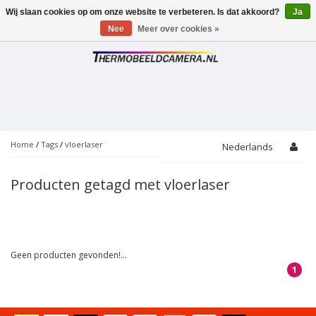
Wij slaan cookies op om onze website te verbeteren. Is dat akkoord?
Ja
Toggle
navigation
Nee
Meer over cookies »
Home
/
Tags
/
vloerlaser
Nederlands
Producten getagd met vloerlaser
Geen producten gevonden!...
1