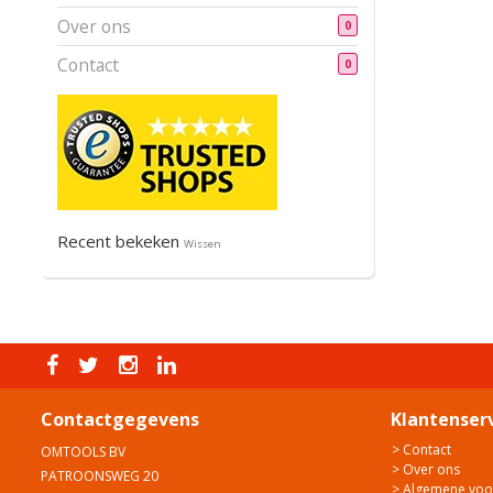
Over ons
0
Contact
0
Recent bekeken
Wissen
Contactgegevens
Klantenser
> Contact
OMTOOLS BV
> Over ons
PATROONSWEG 20
> Algemene vo