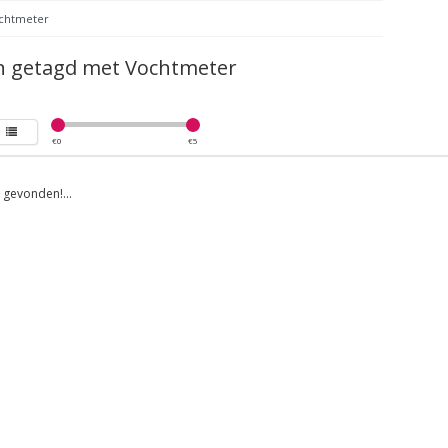
chtmeter
n getagd met Vochtmeter
€
0
€
5
gevonden!...