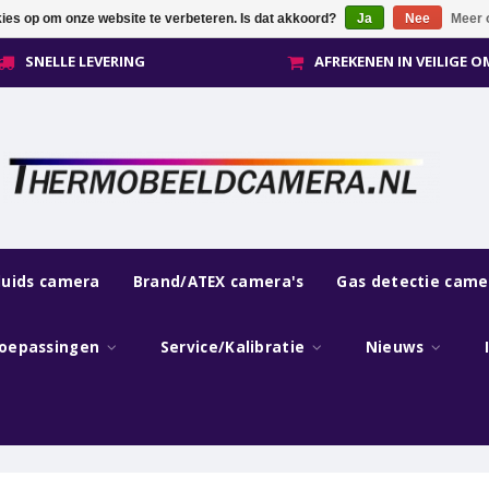
kies op om onze website te verbeteren. Is dat akkoord?
Ja
Nee
Meer 
SNELLE LEVERING
AFREKENEN IN VEILIGE 
luids camera
Brand/ATEX camera's
Gas detectie came
oepassingen
Service/Kalibratie
Nieuws