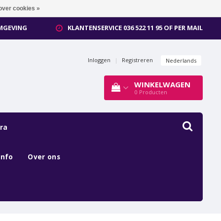
over cookies »
OMGEVING
KLANTENSERVICE 036 522 11 95 OF PER MAIL
Inloggen
|
Registreren
Nederlands
WINKELWAGEN
0
Producten
ra
Info
Over ons