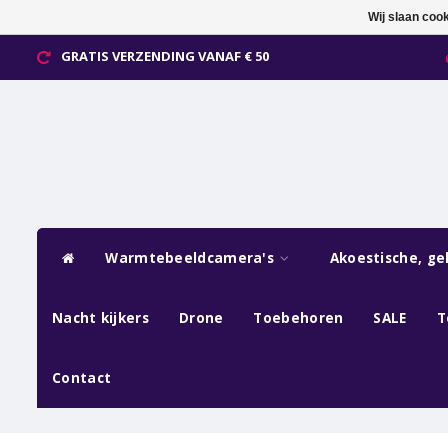
Wij slaan coo
GRATIS VERZENDING VANAF € 50
Warmtebeeldcamera's
Akoestische, ge
Nacht kijkers
Drone
Toebehoren
SALE
T
Contact