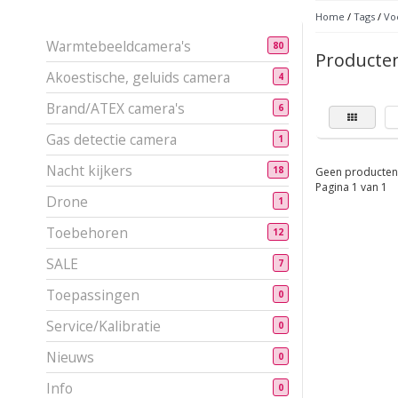
Home
/
Tags
/
Vo
Warmtebeeldcamera's
80
Producte
Akoestische, geluids camera
4
Brand/ATEX camera's
6
Gas detectie camera
1
Nacht kijkers
18
Geen producten 
Pagina 1 van 1
Drone
1
Toebehoren
12
SALE
7
Toepassingen
0
Service/Kalibratie
0
Nieuws
0
Info
0