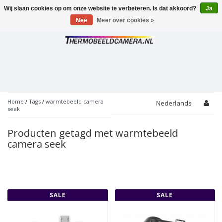
Wij slaan cookies op om onze website te verbeteren. Is dat akkoord?
Ja
Toggle
navigation
Nee
Meer over cookies »
Home
/
Tags
/
warmtebeeld camera
Nederlands
seek
Producten getagd met warmtebeeld
camera seek
SALE
SALE