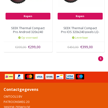
Kopen
Kopen
SEEK Thermal Compact
SEEK Thermal Compact
Pro Android 320x240
Pro IOS 320x240 pixels LQ-
pixels UQ-AAAX
AAAX
Op voorraad
Leverbaar
€299,00
€399,00
€399,00
€450,00
1
Contactgegevens
OMTOOLS BV
PATROONSWEG 20
3892DB ZEEWOLDE