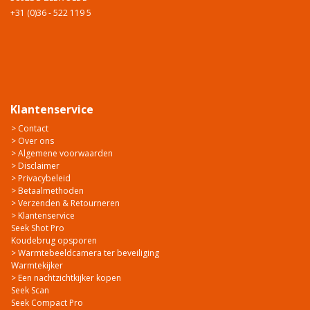
+31 (0)36 - 522 119 5
Klantenservice
> Contact
> Over ons
> Algemene voorwaarden
> Disclaimer
> Privacybeleid
> Betaalmethoden
> Verzenden & Retourneren
> Klantenservice
Seek Shot Pro
Koudebrug opsporen
> Warmtebeeldcamera ter beveiliging
Warmtekijker
> Een nachtzichtkijker kopen
Seek Scan
Seek Compact Pro