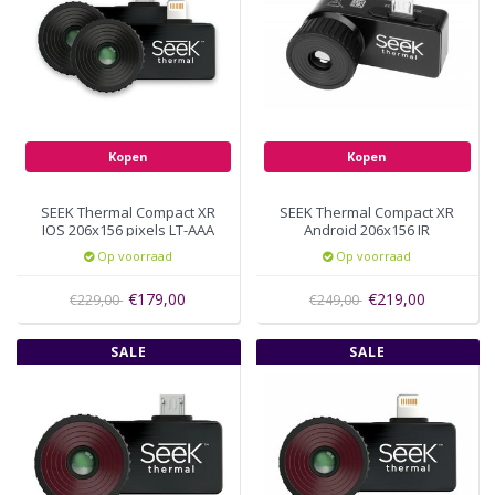
Kopen
Kopen
SEEK Thermal Compact XR
SEEK Thermal Compact XR
IOS 206x156 pixels LT-AAA
Android 206x156 IR
resolutie Micro-USB UT-
Op voorraad
Op voorraad
AAA
€179,00
€219,00
€229,00
€249,00
SALE
SALE