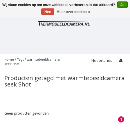
Wij slaan cookies op om onze website te verbeteren. Is dat akkoord?
Ja
Toggle
navigation
Nee
Meer over cookies »
Home
/
Tags
/
warmtebeeldcamera
Nederlands
seek Shot
Producten getagd met warmtebeeldcamera
seek Shot
Geen producten gevonden!...
1