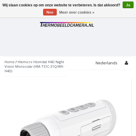
Wij slaan cookies op om onze website te verbeteren. Is dat akkoord?
Ja
Toggle
navigation
Nee
Meer over cookies »
Home
/
Hikmicro Heimdal H4D Night
Nederlands
Vision Monocular (HM-TS1C-31Q/WV-
H4D)