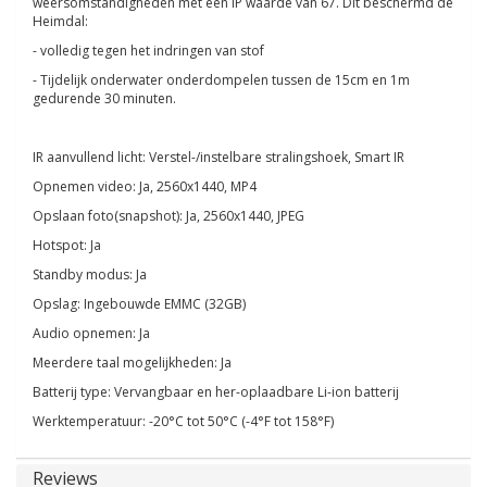
weersomstandigheden met een IP waarde van 67. Dit beschermd de
Heimdal:
- volledig tegen het indringen van stof
- Tijdelijk onderwater onderdompelen tussen de 15cm en 1m
gedurende 30 minuten.
IR aanvullend licht: Verstel-/instelbare stralingshoek, Smart IR
Opnemen video: Ja, 2560x1440, MP4
Opslaan foto(snapshot): Ja, 2560x1440, JPEG
Hotspot: Ja
Standby modus: Ja
Opslag: Ingebouwde EMMC (32GB)
Audio opnemen: Ja
Meerdere taal mogelijkheden: Ja
Batterij type: Vervangbaar en her-oplaadbare Li-ion batterij
Werktemperatuur: -20°C tot 50°C (-4°F tot 158°F)
Reviews