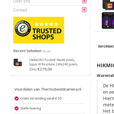
Over ons
0
Contact
0
INFORMAT
Recent bekeken
Wissen
HIKMICRO
PocketE 96x96 pixels,
HIKMI
Super IR Resolutie 240x240 pixels,
€279,00
25Hz
Warmtebe
De H
Voordelen van Thermobeeldcamera.nl
en ee
Hier
Gratis verzending vanaf € 50
mete
Snelle levering
Het b