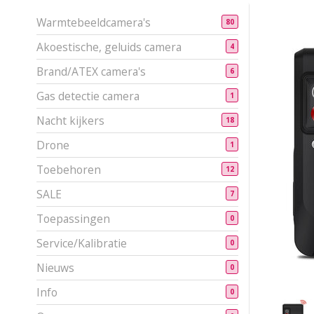
Warmtebeeldcamera's
80
Akoestische, geluids camera
4
Brand/ATEX camera's
6
Gas detectie camera
1
Nacht kijkers
18
Drone
1
Toebehoren
12
SALE
7
Toepassingen
0
Service/Kalibratie
0
Nieuws
0
Info
0