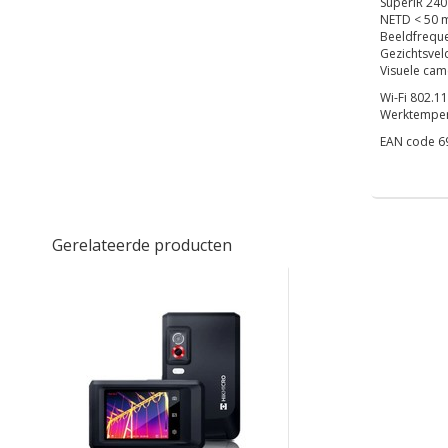
SuperIR 240 
NETD < 50 mK
Beeldfreque
Gezichtsvel
Visuele cam
Wi-Fi 802.11
Werktempera
EAN code 6
Gerelateerde producten