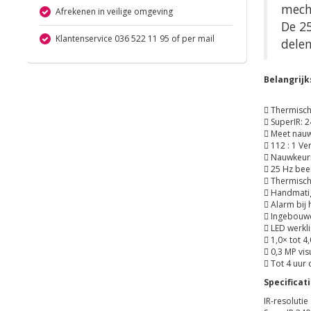
mech
Afrekenen in veilige omgeving
De 25
Klantenservice 036 522 11 95 of per mail
delen
Belangrij
 Thermische
 SuperIR: 2
 Meet nauw
 112 : 1 Ve
 Nauwkeuri
 25 Hz bee
 Thermische
 Handmatig
 Alarm bij
 Ingebouw
 LED werkli
 1,0× tot 4
 0,3 MP vi
 Tot 4 uur
Specificat
IR-resolutie