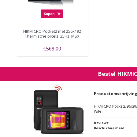
Kopen
HIKMICRO Pocket2 met 256x192
Thermische pixels, 25Hz, MSX
Technologie
€569,00
Bestel
HIKMI
Productomschrijvin
HIKMICRO PocketE 96x96 p
WiFi
Reviews:
Beschikbaarheid: