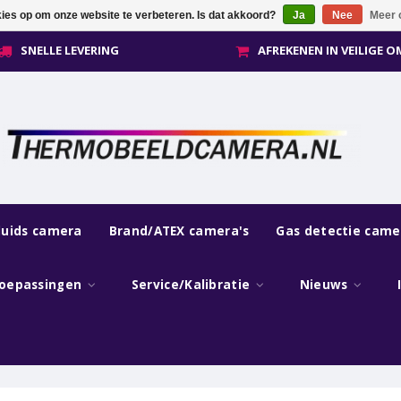
kies op om onze website te verbeteren. Is dat akkoord?
Ja
Nee
Meer 
SNELLE LEVERING
AFREKENEN IN VEILIGE 
luids camera
Brand/ATEX camera's
Gas detectie came
oepassingen
Service/Kalibratie
Nieuws