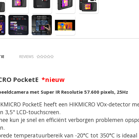
IE
REVIEWS
CRO PocketE
*nieuw
eldcamera met Super IR Resolutie 57.600 pixels, 25Hz
IKMICRO PocketE heeft een HIKMICRO VOx-detector met
n 3,5" LCD-touchscreen.
mee kun je snel en efficiënt verborgen problemen op
n.
rede temperatuurbereik van -20°C tot 350°C is ideaal