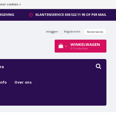
over cookies »
OMGEVING
KLANTENSERVICE 036 522 11 95 OF PER MAIL
Inloggen
|
Registreren
Nederlands
WINKELWAGEN
0
Producten
ra
Info
Over ons