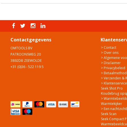
Contactgegevens
Klantenser
> Contact
OMTOOLS BV
> Over ons
PATROONSWEG 20
> Algemene vo
3892DB ZEEWOLDE
> Disclaimer
+31 (0)36 - 522 119 5
> Privacybeleid
> Betaalmethod
> Verzenden & 
> Klantenservice
Seek Shot Pro
Koudebrug ops
> Warmtebeeldca
Warmtekijker
> Een nachtzicht
Seek Scan
Seek Compact P
Warmtebeeldcam