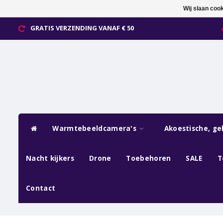
Wij slaan coo
GRATIS VERZENDING VANAF € 50
Warmtebeeldcamera's
Akoestische, ge
Nacht kijkers
Drone
Toebehoren
SALE
T
Contact