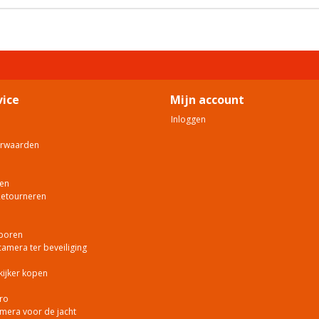
vice
Mijn account
Inloggen
orwaarden
en
Retourneren
poren
mera ter beveiliging
kijker kopen
ro
era voor de jacht