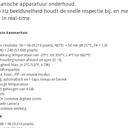
anische apparatuur onderhoud.
 Hz beeldsnelheid houdt de snelle inspectie bij, en me
 in real-time.
kste kenmerken:
 resolutie: 96 × 96 (9 216 pixels), NETD: < 50 mK (@ 25°C, F# = 1,0)
40 × 240 (57.600 pixels)
keurig temperatuur van -20°C tot 350°C (-4°F tot 662°F)
rhouding tussen afstand en spot (D : S)
gheid: Max. (± 2°C/3,6°F, ± 2%)
ldfrequentie
, fusie-, PIP- en visuele modus
, automatisch en 1-taps niveau en bereik
 hoge temperatuur
d geheugen van 4 GB
cht
,0× continue digitale zoom
suele camera
 continue werking
ie
 96 × 96 (9.216 pixels)