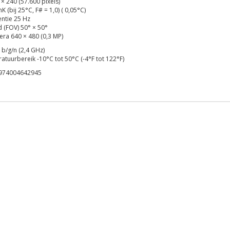
× 240 (57.600 pixels)
 (bij 25°C, F# = 1,0) ( 0,05°C)
ntie 25 Hz
d (FOV) 50° × 50°
era 640 × 480 (0,3 MP)
 b/g/n (2,4 GHz)
tuurbereik -10°C tot 50°C (-4°F tot 122°F)
974004642945