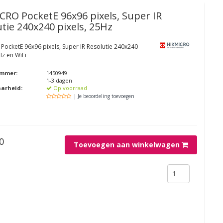
ICRO
PocketE 96x96 pixels, Super IR
tie 240x240 pixels, 25Hz
PocketE 96x96 pixels, Super IR Resolutie 240x240
Hz en WiFi
ummer:
1450949
1-3 dagen
aarheid:
Op voorraad
| Je beoordeling toevoegen
0
Toevoegen aan winkelwagen