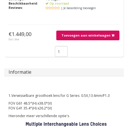
Beschikbaarheid:
Op voorraad
Reviews:
| Je beoordeling toevoegen
€1.449,00
Toevoegen aan winkelwagen
Excl. btw
Informatie
1.Verwisselbare groothoek lens for G Series 0.5X,13.6mm/F1.3
FOV G61 48.5°(H) x38.0°(V)
FOV G41 35.4°(H) x26.2°(V)
Hieronder meer verschillende optie's