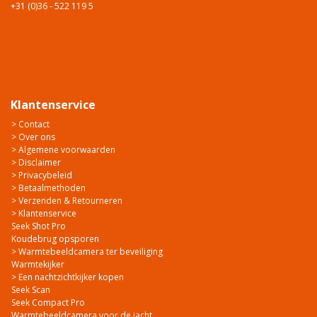
+31 (0)36 - 522 119 5
Klantenservice
> Contact
> Over ons
> Algemene voorwaarden
> Disclaimer
> Privacybeleid
> Betaalmethoden
> Verzenden & Retourneren
> Klantenservice
Seek Shot Pro
Koudebrug opsporen
> Warmtebeeldcamera ter beveiliging
Warmtekijker
> Een nachtzichtkijker kopen
Seek Scan
Seek Compact Pro
Warmtebeeldcamera voor de jacht