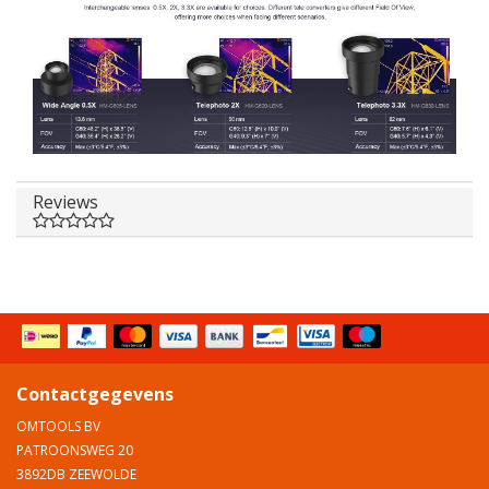
Reviews
Contactgegevens
OMTOOLS BV
PATROONSWEG 20
3892DB ZEEWOLDE