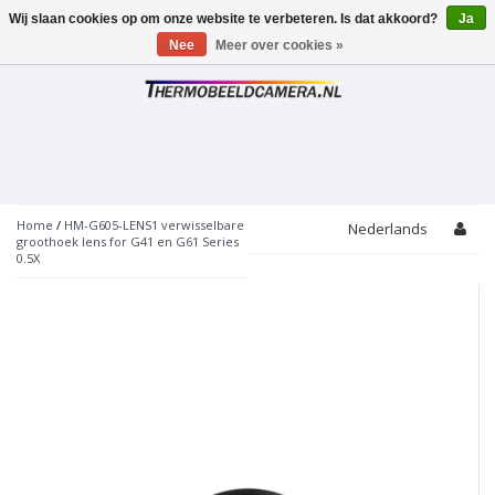
Wij slaan cookies op om onze website te verbeteren. Is dat akkoord?
Ja
Toggle
navigation
Nee
Meer over cookies »
Home
/
HM-G605-LENS1 verwisselbare
Nederlands
groothoek lens for G41 en G61 Series
0.5X