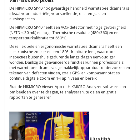
van 480x360 pixels
De HIKMICRO SP40 hoogwaardige handheld warmtebeeldcamera is
ideaal voor industriële, voorspellende, olie- en gas- en
nutsinspecties.
De HIKMICRO SP40 heeft een VOx-detector met hoge gevoeligheid
(NETD < 30 mK) en hoge Thermische resolutie (480x360) en een
temperatuurkalibratie tot 650°C.
Deze flexibele en ergonomische warmtebeeldcamera heeft een
elektronische zoeker en een 180° draaibare lens, waardoor
inspecties buitenshuis gedurende lange dagen eenvoudiger
worden. Dankzij de geavanceerde functies kunnen professionals
met warmtebeeldcamera's gemakkelijk apparatuur onderzoeken en
tekenen van defecten vinden, zoals GPS- en kompasannotaties,
continue digitale zoom en 1-Tap niveau en bereik.
Sluit de HIKMICRO Viewer App of HIKMICRO Analyzer software aan
om beelden over te dragen, te analyseren, te delen en gratis
rapporten te genereren.
Ultra High