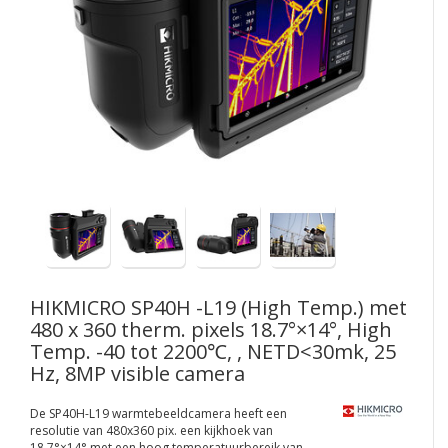
HIKMICRO
SP40H -L19 (High Temp.) met
480 x 360 therm. pixels 18.7°×14°, High
Temp. -40 tot 2200℃, , NETD<30mk, 25
Hz, 8MP visible camera
De SP40H-L19 warmtebeeldcamera heeft een
resolutie van 480x360 pix. een kijkhoek van
18.7°×14° met een hoog temperatuurbereik van