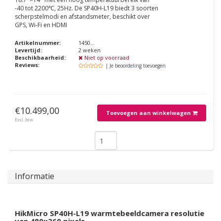
-40 tot 2200℃, 25Hz. De SP40H-L19 biedt 3 soorten
scherpstelmodi en afstandsmeter, beschikt over
GPS, Wi-Fi en HDMI
Artikelnummer:
1450...
Levertijd:
2 weken
Beschikbaarheid:
Niet op voorraad
Reviews:
| Je beoordeling toevoegen
€10.499,00
Toevoegen aan winkelwagen
Excl. btw
Informatie
HikMicro SP40H-L19 warmtebeeldcamera resolutie