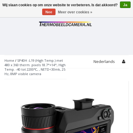
Wij slaan cookies op om onze website te verbeteren. Is dat akkoord?
Ja
Toggle
navigation
Nee
Meer over cookies »
Home
/
SP40H -L19 (High Temp.) met
Nederlands
480 x 360 therm. pixels 18.7°×14°, High
Temp. -40 tot 2200℃, , NETD<30mk, 25
Hz, 8MP visible camera