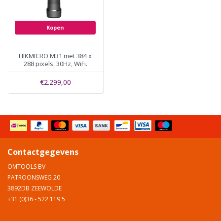
Kopen
HIKMICRO M31 met 384 x
288 pixels, 30Hz, WiFi.
€2.299,00
Contactgegevens
OMTOOLS BV
PATROONSWEG 20
3892DB ZEEWOLDE
+31 (0)36 - 522 119 5