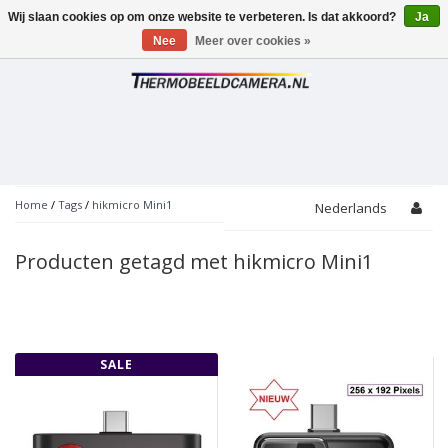
Wij slaan cookies op om onze website te verbeteren. Is dat akkoord?
Ja
Toggle
navigation
Nee
Meer over cookies »
Home
/
Tags
/
hikmicro Mini1
Nederlands
Producten getagd met hikmicro Mini1
SALE