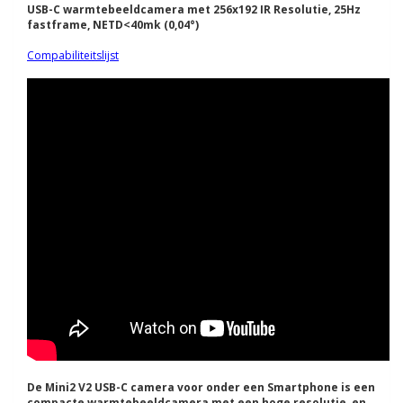
USB-C warmtebeeldcamera met 256x192 IR Resolutie, 25Hz
fastframe, NETD<40mk (0,04°)
Compabiliteitslijst
De Mini2 V2 USB-C camera voor onder een Smartphone is een
compacte warmtebeeldcamera met een hoge resolutie, en