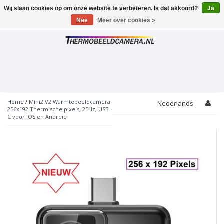
Wij slaan cookies op om onze website te verbeteren. Is dat akkoord?
Ja
Toggle
navigation
Nee
Meer over cookies »
Home
/
Mini2 V2 Warmtebeeldcamera
Nederlands
256x192 Thermische pixels, 25Hz, USB-
C voor IOS en Android