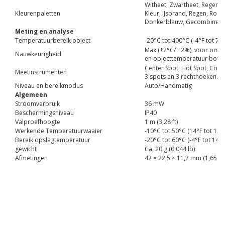
Witheet, Zwartheet, Regenbo
Kleurenpaletten
Kleur, IJsbrand, Regen, Roo
Donkerblauw, Gecombinee
Meting en analyse
Temperatuurbereik object
-20°C tot 400°C (-4°F tot 75
Max (±2°C/ ±2%), voor omge
Nauwkeurigheid
en objecttemperatuur bove
Center Spot, Hot Spot, Cold
Meetinstrumenten
3 spots en 3 rechthoeken.
Niveau en bereikmodus
Auto/Handmatig
Algemeen
Stroomverbruik
36 mW
Beschermingsniveau
IP40
Valproefhoogte
1 m (3,28 ft)
Werkende Temperatuurwaaier
-10°C tot 50°C (14°F tot 122°
Bereik opslagtemperatuur
-20°C tot 60°C (-4°F tot 140°
gewicht
Ca. 20 g (0,044 lb)
Afmetingen
42 × 22,5 × 11,2 mm (1,65 × 0