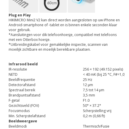
Plug en Play
HIKIMICRO Mini2 V2 kan direct worden aangesloten op uw iPhone en
Android-smartphone of -tablet en is binnen enkele seconden klaar
voor gebruik.
*Aansluitingen voor dik telefoonhoesje, compatibel met telefoons
met een Otterbox hoesje.
*Uitbreidingskabel voor gemakkelijke inspectie, scannen van
moeilijk zichtbare en moeilijk bereikbare plaatsen.
Infrarood beeld
IR-resolutie
256 × 192 (49.152 pixels)
NETD
< 40 mK (bij 25 °C, F#=1,0)
Beeldfrequentie
25 Hz
Detectorafstand
12 μm
Spectraal bereik
7,5 tot 14 μm
Brandpuntsafstand
3,5 mm
F-getal
F1.0
Gezichtsveld (FOV)
50° × 37.2°
Focusmodus
Scherpstelling vrij
Min. Scherpstelafstand
0,2 m (0,66 ft)
Beeldweergave
Beeldmodi
Thermisch/Fusie