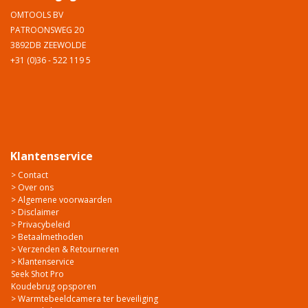
OMTOOLS BV
PATROONSWEG 20
3892DB ZEEWOLDE
+31 (0)36 - 522 119 5
Klantenservice
> Contact
> Over ons
> Algemene voorwaarden
> Disclaimer
> Privacybeleid
> Betaalmethoden
> Verzenden & Retourneren
> Klantenservice
Seek Shot Pro
Koudebrug opsporen
> Warmtebeeldcamera ter beveiliging