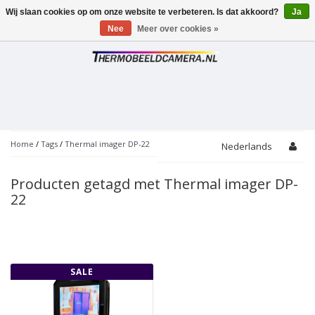
Wij slaan cookies op om onze website te verbeteren. Is dat akkoord?
Ja
Toggle
navigation
Nee
Meer over cookies »
Home
/
Tags
/
Thermal imager DP-22
Nederlands
Producten getagd met Thermal imager DP-
22
SALE