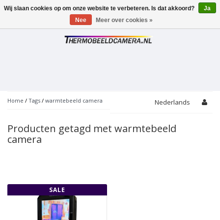
Wij slaan cookies op om onze website te verbeteren. Is dat akkoord?
Ja
Toggle
navigation
Nee
Meer over cookies »
Home
/
Tags
/
warmtebeeld camera
Nederlands
Producten getagd met warmtebeeld
camera
SALE