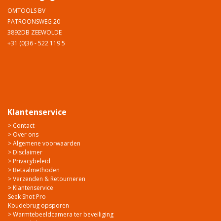
OMTOOLS BV
PATROONSWEG 20
3892DB ZEEWOLDE
+31 (0)36 - 522 119 5
Klantenservice
> Contact
> Over ons
> Algemene voorwaarden
> Disclaimer
> Privacybeleid
> Betaalmethoden
> Verzenden & Retourneren
> Klantenservice
Seek Shot Pro
Koudebrug opsporen
> Warmtebeeldcamera ter beveiliging