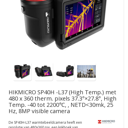
HIKMICRO
SP40H -L37 (High Temp.) met
480 x 360 therm. pixels 37.3°×27.8°, High
Temp. -40 tot 2200℃, , NETD<30mk, 25
Hz, 8MP visible camera
De SP40H-L37 warmtebeeldcamera heeft een
resolutie van 480x360 pix. een kijkhoek van