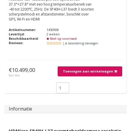
37.3°×27.8° met een hoog temperatuurbereik van
-40 tot 2200℃, 25Hz. De SP40H-L37 biedt 3 soorten
scherpstelmodi en afstandsmeter, beschikt over
GPS, Wi-Fi en HDMI
Artikelnummer:
1450908
Levertijd:
2 weken
Beschikbaarheid:
Niet op voorraad
Reviews:
| Je beoordeling toevoegen
€10.499,00
Toevoegen aan winkelwagen
Excl. btw
Informatie
HikMicro SP40H-L37 warmtebeeldcamera resolutie