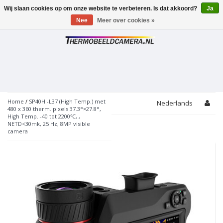
Wij slaan cookies op om onze website te verbeteren. Is dat akkoord?
Ja
Toggle
navigation
Nee
Meer over cookies »
Home
/
SP40H -L37 (High Temp.) met
Nederlands
480 x 360 therm. pixels 37.3°×27.8°,
High Temp. -40 tot 2200℃, ,
NETD<30mk, 25 Hz, 8MP visible
camera