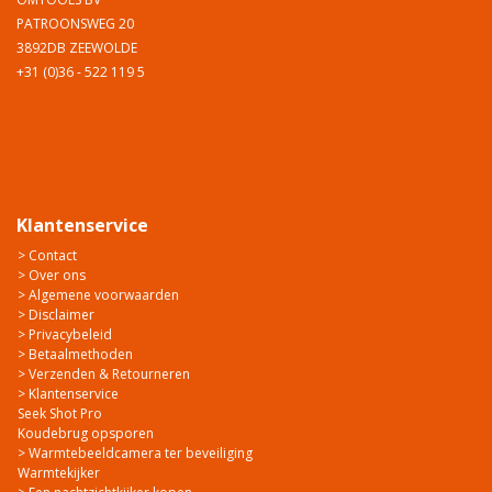
PATROONSWEG 20
3892DB ZEEWOLDE
+31 (0)36 - 522 119 5
Klantenservice
> Contact
> Over ons
> Algemene voorwaarden
> Disclaimer
> Privacybeleid
> Betaalmethoden
> Verzenden & Retourneren
> Klantenservice
Seek Shot Pro
Koudebrug opsporen
> Warmtebeeldcamera ter beveiliging
Warmtekijker