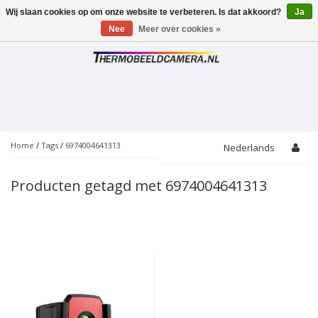
Wij slaan cookies op om onze website te verbeteren. Is dat akkoord?
Ja
Toggle
navigation
Nee
Meer over cookies »
Home
/
Tags
/
6974004641313
Nederlands
Producten getagd met 6974004641313