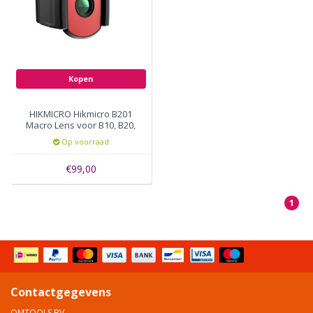
Kopen
HIKMICRO Hikmicro B201
Macro Lens voor B10, B20,
B1L,B2L
Op voorraad
warmtebeeldcamera's
€99,00
1
Contactgegevens
OMTOOLS BV