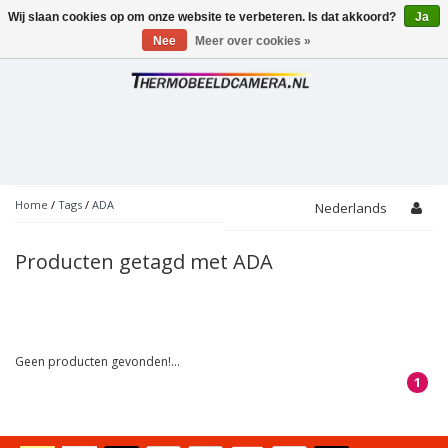
Wij slaan cookies op om onze website te verbeteren. Is dat akkoord?
Ja
Toggle
navigation
Nee
Meer over cookies »
Home
/
Tags
/
ADA
Nederlands
Producten getagd met ADA
Geen producten gevonden!...
1